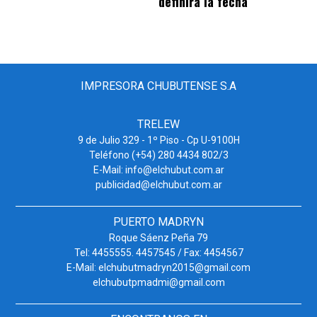
definirá la fecha
IMPRESORA CHUBUTENSE S.A
TRELEW
9 de Julio 329 - 1º Piso - Cp U-9100H
Teléfono (+54) 280 4434 802/3
E-Mail: info@elchubut.com.ar
publicidad@elchubut.com.ar
PUERTO MADRYN
Roque Sáenz Peña 79
Tel: 4455555. 4457545 / Fax: 4454567
E-Mail: elchubutmadryn2015@gmail.com
elchubutpmadmi@gmail.com