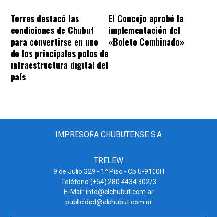
Torres destacó las
El Concejo aprobó la
condiciones de Chubut
implementación del
para convertirse en uno
«Boleto Combinado»
de los principales polos de
infraestructura digital del
país
IMPRESORA CHUBUTENSE S.A
TRELEW
9 de Julio 329 - 1º Piso - Cp U-9100H
Teléfono (+54) 280 4434 802/3
E-Mail: info@elchubut.com.ar
publicidad@elchubut.com.ar