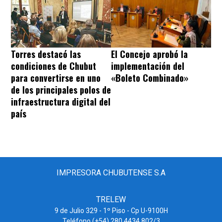
Torres destacó las
El Concejo aprobó la
condiciones de Chubut
implementación del
para convertirse en uno
«Boleto Combinado»
de los principales polos de
infraestructura digital del
país
IMPRESORA CHUBUTENSE S.A
TRELEW
9 de Julio 329 - 1º Piso - Cp U-9100H
Teléfono (+54) 280 4434 802/3