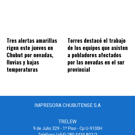
Tres alertas amarillas
Torres destacó el trabajo
rigen este jueves en
de los equipos que asisten
Chubut por nevadas,
a pobladores afectados
lluvias y bajas
por las nevadas en el sur
temperaturas
provincial
IMPRESORA CHUBUTENSE S.A
TRELEW
9 de Julio 329 - 1º Piso - Cp U-9100H
Teléfono (+54) 280 4434 802/3