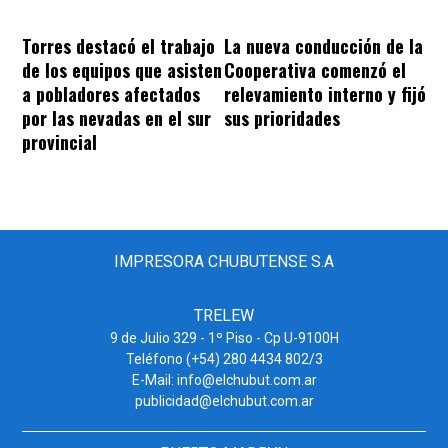
Torres destacó el trabajo
La nueva conducción de la
de los equipos que asisten
Cooperativa comenzó el
a pobladores afectados
relevamiento interno y fijó
por las nevadas en el sur
sus prioridades
provincial
IMPRESORA CHUBUTENSE S.A
TRELEW
9 de Julio 329 - 1º Piso - Cp U-9100H
Teléfono (+54) 280 4434 802/3
E-Mail: info@elchubut.com.ar
publicidad@elchubut.com.ar