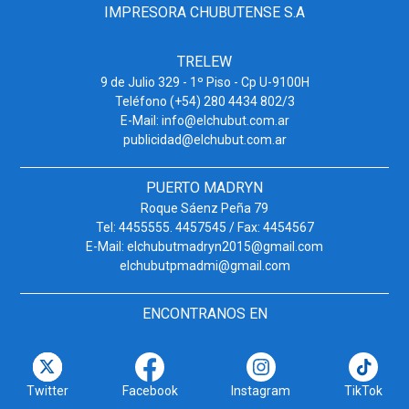
IMPRESORA CHUBUTENSE S.A
TRELEW
9 de Julio 329 - 1º Piso - Cp U-9100H
Teléfono (+54) 280 4434 802/3
E-Mail: info@elchubut.com.ar
publicidad@elchubut.com.ar
PUERTO MADRYN
Roque Sáenz Peña 79
Tel: 4455555. 4457545 / Fax: 4454567
E-Mail: elchubutmadryn2015@gmail.com
elchubutpmadmi@gmail.com
ENCONTRANOS EN
Twitter
Facebook
Instagram
TikTok