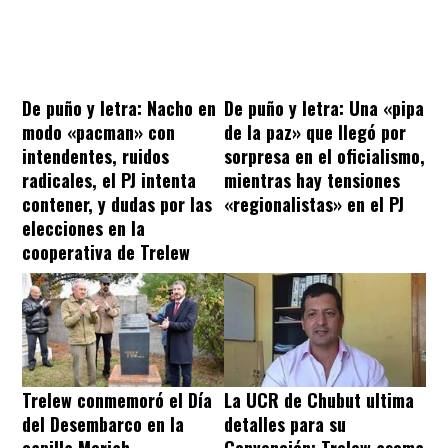
De puño y letra: Nacho en
De puño y letra: Una «pipa
modo «pacman» con
de la paz» que llegó por
intendentes, ruidos
sorpresa en el oficialismo,
radicales, el PJ intenta
mientras hay tensiones
contener, y dudas por las
«regionalistas» en el PJ
elecciones en la
cooperativa de Trelew
Trelew conmemoró el Día
La UCR de Chubut ultima
del Desembarco en la
detalles para su
capilla Moriah
Convención: Trelew asoma