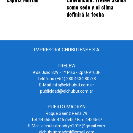
como sede y el clima
definirá la fecha
IMPRESORA CHUBUTENSE S.A
TRELEW
9 de Julio 329 - 1º Piso - Cp U-9100H
Teléfono (+54) 280 4434 802/3
E-Mail: info@elchubut.com.ar
publicidad@elchubut.com.ar
PUERTO MADRYN
Roque Sáenz Peña 79
Tel: 4455555. 4457545 / Fax: 4454567
E-Mail: elchubutmadryn2015@gmail.com
elchubutpmadmi@gmail.com