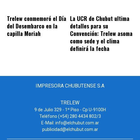
Trelew conmemoró el Día
La UCR de Chubut ultima
del Desembarco en la
detalles para su
capilla Moriah
Convención: Trelew asoma
como sede y el clima
definirá la fecha
IMPRESORA CHUBUTENSE S.A
TRELEW
9 de Julio 329 - 1º Piso - Cp U-9100H
Teléfono (+54) 280 4434 802/3
E-Mail: info@elchubut.com.ar
publicidad@elchubut.com.ar