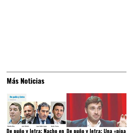
Más Noticias
De puño y letra: Nacho en
De puño y letra: Una «pipa