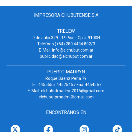
IMPRESORA CHUBUTENSE S.A
TRELEW
9 de Julio 329 - 1º Piso - Cp U-9100H
Teléfono (+54) 280 4434 802/3
E-Mail: info@elchubut.com.ar
publicidad@elchubut.com.ar
PUERTO MADRYN
Roque Sáenz Peña 79
Tel: 4455555. 4457545 / Fax: 4454567
E-Mail: elchubutmadryn2015@gmail.com
elchubutpmadmi@gmail.com
ENCONTRANOS EN