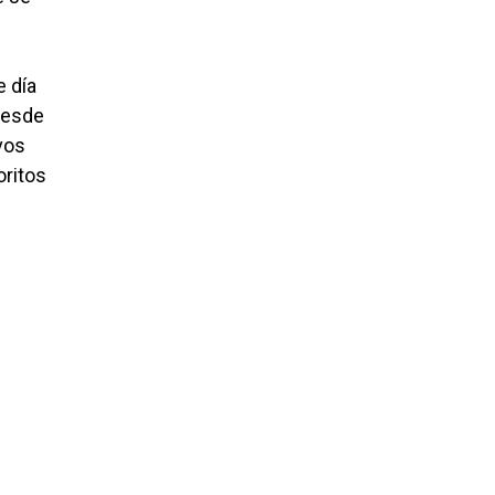
e día
 desde
vos
oritos