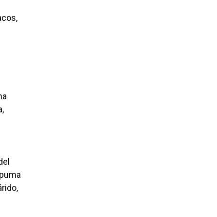
acos,
na
a,
del
e puma
rido,