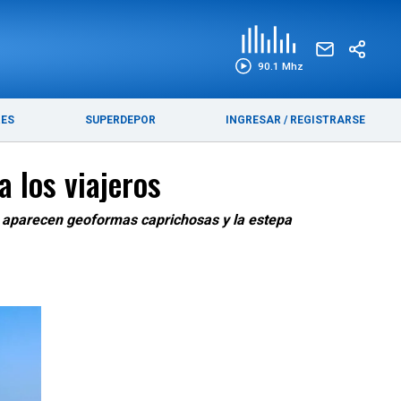
EDICIÓN IMPRESA
FUNEBRES
90.1 Mhz
RES
SUPERDEPOR
INGRESAR
/
REGISTRARSE
 los viajeros
s, aparecen geoformas caprichosas y la estepa