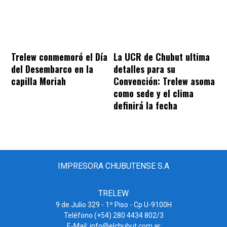
Trelew conmemoró el Día
La UCR de Chubut ultima
del Desembarco en la
detalles para su
capilla Moriah
Convención: Trelew asoma
como sede y el clima
definirá la fecha
IMPRESORA CHUBUTENSE S.A
TRELEW
9 de Julio 329 - 1º Piso - Cp U-9100H
Teléfono (+54) 280 4434 802/3
E-Mail: info@elchubut.com.ar