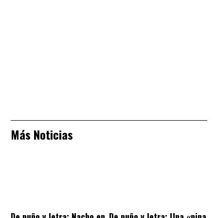
Más Noticias
De puño y letra: Nacho en
De puño y letra: Una «pipa