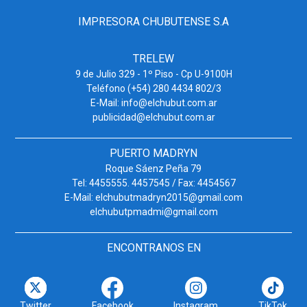
IMPRESORA CHUBUTENSE S.A
TRELEW
9 de Julio 329 - 1º Piso - Cp U-9100H
Teléfono (+54) 280 4434 802/3
E-Mail: info@elchubut.com.ar
publicidad@elchubut.com.ar
PUERTO MADRYN
Roque Sáenz Peña 79
Tel: 4455555. 4457545 / Fax: 4454567
E-Mail: elchubutmadryn2015@gmail.com
elchubutpmadmi@gmail.com
ENCONTRANOS EN
Twitter
Facebook
Instagram
TikTok