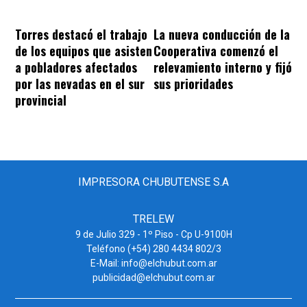
Torres destacó el trabajo
La nueva conducción de la
de los equipos que asisten
Cooperativa comenzó el
a pobladores afectados
relevamiento interno y fijó
por las nevadas en el sur
sus prioridades
provincial
IMPRESORA CHUBUTENSE S.A
TRELEW
9 de Julio 329 - 1º Piso - Cp U-9100H
Teléfono (+54) 280 4434 802/3
E-Mail: info@elchubut.com.ar
publicidad@elchubut.com.ar