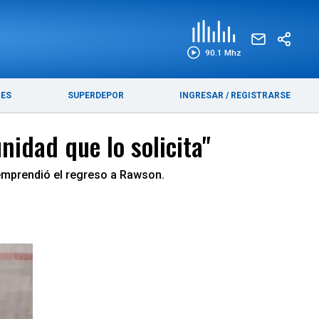
EDICIÓN IMPRESA
FUNEBRES
90.1 Mhz
RES
SUPERDEPOR
INGRESAR
/
REGISTRARSE
idad que lo solicita"
y emprendió el regreso a Rawson.