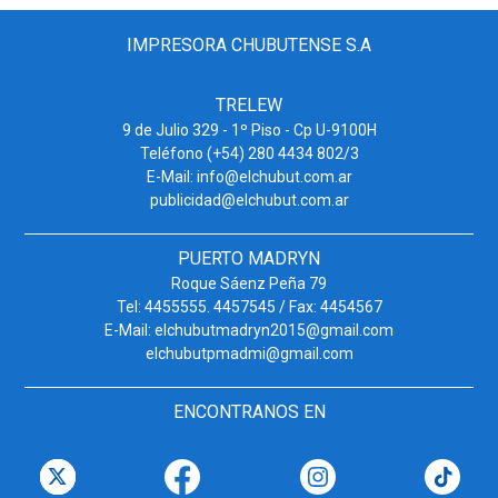
IMPRESORA CHUBUTENSE S.A
TRELEW
9 de Julio 329 - 1º Piso - Cp U-9100H
Teléfono (+54) 280 4434 802/3
E-Mail: info@elchubut.com.ar
publicidad@elchubut.com.ar
PUERTO MADRYN
Roque Sáenz Peña 79
Tel: 4455555. 4457545 / Fax: 4454567
E-Mail: elchubutmadryn2015@gmail.com
elchubutpmadmi@gmail.com
ENCONTRANOS EN