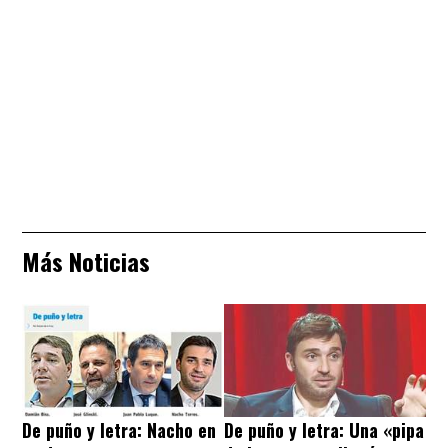
Más Noticias
De puño y letra: Nacho en
De puño y letra: Una «pipa