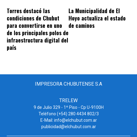
Torres destacó las
La Municipalidad de El
condiciones de Chubut
Hoyo actualiza el estado
para convertirse en uno
de caminos
de los principales polos de
infraestructura digital del
país
IMPRESORA CHUBUTENSE S.A
TRELEW
9 de Julio 329 - 1º Piso - Cp U-9100H
Teléfono (+54) 280 4434 802/3
E-Mail: info@elchubut.com.ar
publicidad@elchubut.com.ar