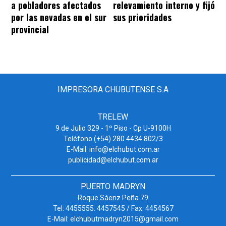
a pobladores afectados
relevamiento interno y fijó
por las nevadas en el sur
sus prioridades
provincial
IMPRESORA CHUBUTENSE S.A
TRELEW
9 de Julio 329 - 1º Piso - Cp U-9100H
Teléfono (+54) 280 4434 802/3
E-Mail: info@elchubut.com.ar
publicidad@elchubut.com.ar
PUERTO MADRYN
Roque Sáenz Peña 79
Tel: 4455555. 4457545 / Fax: 4454567
E-Mail: elchubutmadryn2015@gmail.com