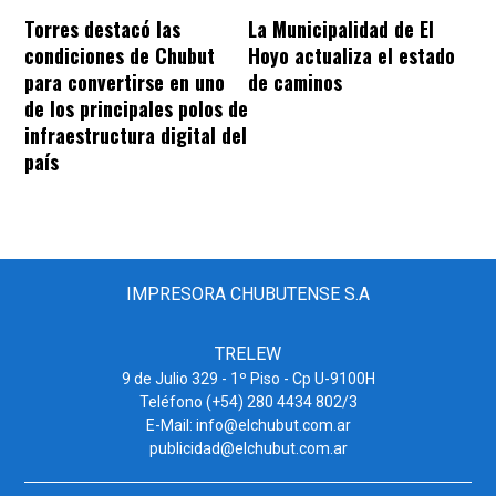
Torres destacó las
La Municipalidad de El
condiciones de Chubut
Hoyo actualiza el estado
para convertirse en uno
de caminos
de los principales polos de
infraestructura digital del
país
IMPRESORA CHUBUTENSE S.A
TRELEW
9 de Julio 329 - 1º Piso - Cp U-9100H
Teléfono (+54) 280 4434 802/3
E-Mail: info@elchubut.com.ar
publicidad@elchubut.com.ar