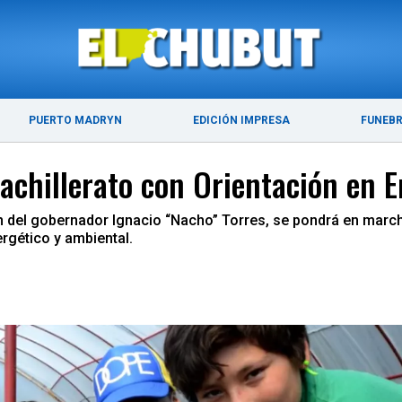
ÚLTIMAS NOTICIAS
PUERTO MADRYN
PUERTO MADRYN
EDICIÓN IMPRESA
FUNEB
chillerato con Orientación en E
 del gobernador Ignacio “Nacho” Torres, se pondrá en marcha 
ergético y ambiental.