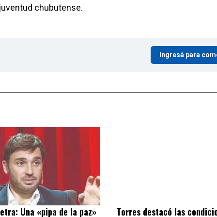
 juventud chubutense.
Ingresá para com
letra: Una «pipa de la paz»
Torres destacó las condici