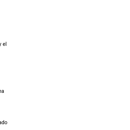
 el
na
dado