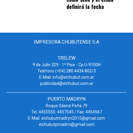
definirá la fecha
IMPRESORA CHUBUTENSE S.A
TRELEW
9 de Julio 329 - 1º Piso - Cp U-9100H
Teléfono (+54) 280 4434 802/3
E-Mail: info@elchubut.com.ar
publicidad@elchubut.com.ar
PUERTO MADRYN
Roque Sáenz Peña 79
Tel: 4455555. 4457545 / Fax: 4454567
E-Mail: elchubutmadryn2015@gmail.com
elchubutpmadmi@gmail.com