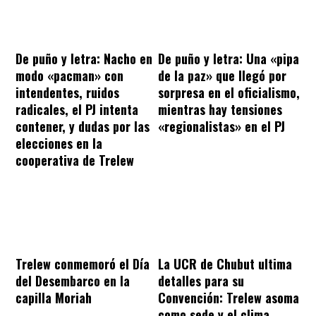
De puño y letra: Nacho en
De puño y letra: Una «pipa
modo «pacman» con
de la paz» que llegó por
intendentes, ruidos
sorpresa en el oficialismo,
radicales, el PJ intenta
mientras hay tensiones
contener, y dudas por las
«regionalistas» en el PJ
elecciones en la
cooperativa de Trelew
Trelew conmemoró el Día
La UCR de Chubut ultima
del Desembarco en la
detalles para su
capilla Moriah
Convención: Trelew asoma
como sede y el clima