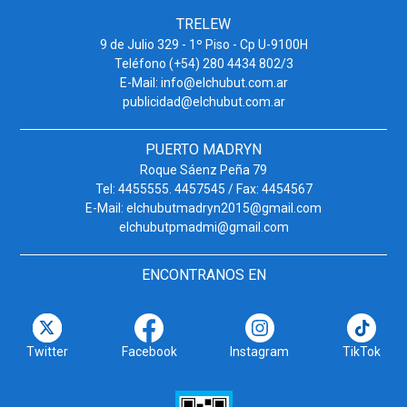
TRELEW
9 de Julio 329 - 1º Piso - Cp U-9100H
Teléfono (+54) 280 4434 802/3
E-Mail: info@elchubut.com.ar
publicidad@elchubut.com.ar
PUERTO MADRYN
Roque Sáenz Peña 79
Tel: 4455555. 4457545 / Fax: 4454567
E-Mail: elchubutmadryn2015@gmail.com
elchubutpmadmi@gmail.com
ENCONTRANOS EN
Twitter
Facebook
Instagram
TikTok