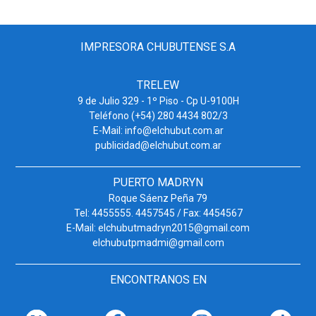
IMPRESORA CHUBUTENSE S.A
TRELEW
9 de Julio 329 - 1º Piso - Cp U-9100H
Teléfono (+54) 280 4434 802/3
E-Mail: info@elchubut.com.ar
publicidad@elchubut.com.ar
PUERTO MADRYN
Roque Sáenz Peña 79
Tel: 4455555. 4457545 / Fax: 4454567
E-Mail: elchubutmadryn2015@gmail.com
elchubutpmadmi@gmail.com
ENCONTRANOS EN