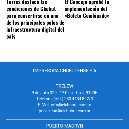
Torres destacó las
El Concejo aprobó la
condiciones de Chubut
implementación del
para convertirse en uno
«Boleto Combinado»
de los principales polos de
infraestructura digital del
país
IMPRESORA CHUBUTENSE S.A
TRELEW
9 de Julio 329 - 1º Piso - Cp U-9100H
Teléfono (+54) 280 4434 802/3
E-Mail: info@elchubut.com.ar
publicidad@elchubut.com.ar
PUERTO MADRYN