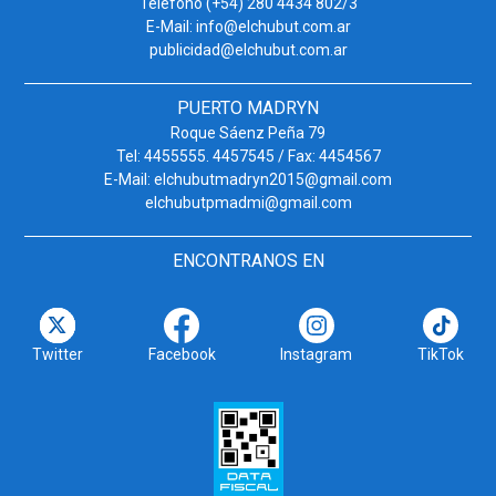
Teléfono (+54) 280 4434 802/3
E-Mail: info@elchubut.com.ar
publicidad@elchubut.com.ar
PUERTO MADRYN
Roque Sáenz Peña 79
Tel: 4455555. 4457545 / Fax: 4454567
E-Mail: elchubutmadryn2015@gmail.com
elchubutpmadmi@gmail.com
ENCONTRANOS EN
Twitter
Facebook
Instagram
TikTok