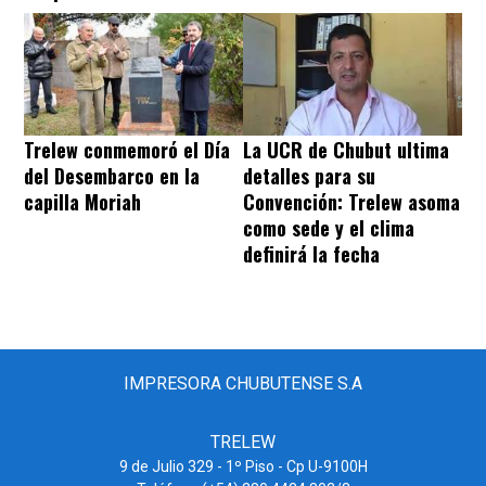
Trelew conmemoró el Día
La UCR de Chubut ultima
del Desembarco en la
detalles para su
capilla Moriah
Convención: Trelew asoma
como sede y el clima
definirá la fecha
IMPRESORA CHUBUTENSE S.A
TRELEW
9 de Julio 329 - 1º Piso - Cp U-9100H