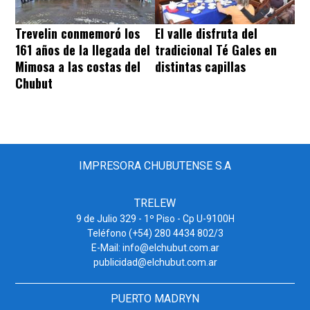
Trevelin conmemoró los
El valle disfruta del
161 años de la llegada del
tradicional Té Gales en
Mimosa a las costas del
distintas capillas
Chubut
IMPRESORA CHUBUTENSE S.A
TRELEW
9 de Julio 329 - 1º Piso - Cp U-9100H
Teléfono (+54) 280 4434 802/3
E-Mail: info@elchubut.com.ar
publicidad@elchubut.com.ar
PUERTO MADRYN