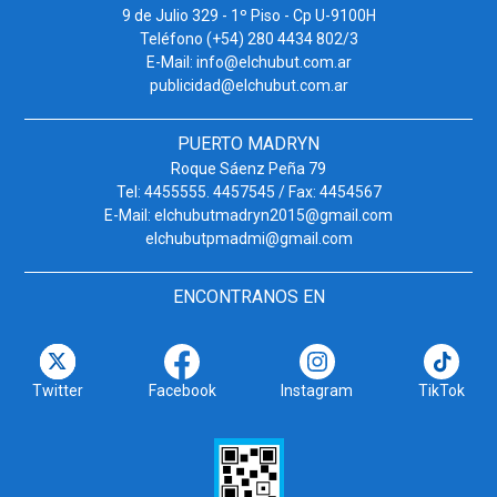
9 de Julio 329 - 1º Piso - Cp U-9100H
Teléfono (+54) 280 4434 802/3
E-Mail: info@elchubut.com.ar
publicidad@elchubut.com.ar
PUERTO MADRYN
Roque Sáenz Peña 79
Tel: 4455555. 4457545 / Fax: 4454567
E-Mail: elchubutmadryn2015@gmail.com
elchubutpmadmi@gmail.com
ENCONTRANOS EN
Twitter
Facebook
Instagram
TikTok