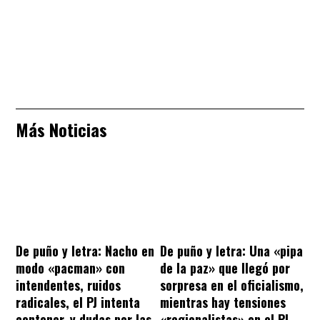
Más Noticias
De puño y letra: Nacho en
De puño y letra: Una «pipa
modo «pacman» con
de la paz» que llegó por
intendentes, ruidos
sorpresa en el oficialismo,
radicales, el PJ intenta
mientras hay tensiones
contener, y dudas por las
«regionalistas» en el PJ