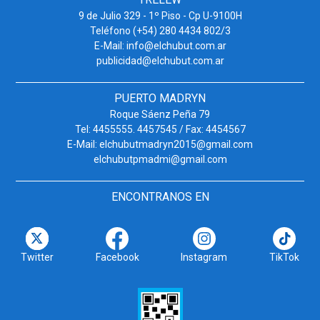
9 de Julio 329 - 1º Piso - Cp U-9100H
Teléfono (+54) 280 4434 802/3
E-Mail: info@elchubut.com.ar
publicidad@elchubut.com.ar
PUERTO MADRYN
Roque Sáenz Peña 79
Tel: 4455555. 4457545 / Fax: 4454567
E-Mail: elchubutmadryn2015@gmail.com
elchubutpmadmi@gmail.com
ENCONTRANOS EN
Twitter
Facebook
Instagram
TikTok