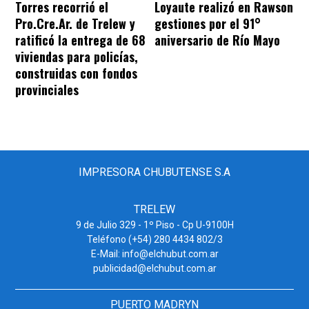
Torres recorrió el
Loyaute realizó en Rawson
Pro.Cre.Ar. de Trelew y
gestiones por el 91°
ratificó la entrega de 68
aniversario de Río Mayo
viviendas para policías,
construidas con fondos
provinciales
IMPRESORA CHUBUTENSE S.A
TRELEW
9 de Julio 329 - 1º Piso - Cp U-9100H
Teléfono (+54) 280 4434 802/3
E-Mail: info@elchubut.com.ar
publicidad@elchubut.com.ar
PUERTO MADRYN