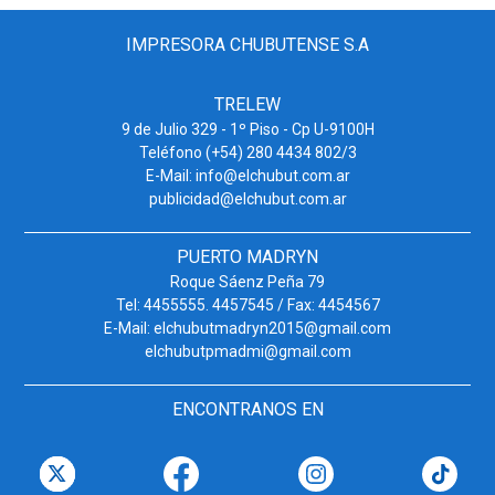
IMPRESORA CHUBUTENSE S.A
TRELEW
9 de Julio 329 - 1º Piso - Cp U-9100H
Teléfono (+54) 280 4434 802/3
E-Mail: info@elchubut.com.ar
publicidad@elchubut.com.ar
PUERTO MADRYN
Roque Sáenz Peña 79
Tel: 4455555. 4457545 / Fax: 4454567
E-Mail: elchubutmadryn2015@gmail.com
elchubutpmadmi@gmail.com
ENCONTRANOS EN