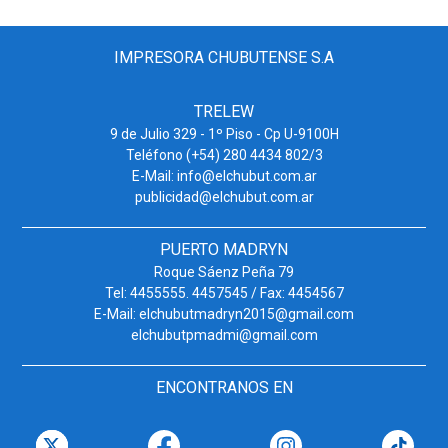
IMPRESORA CHUBUTENSE S.A
TRELEW
9 de Julio 329 - 1º Piso - Cp U-9100H
Teléfono (+54) 280 4434 802/3
E-Mail: info@elchubut.com.ar
publicidad@elchubut.com.ar
PUERTO MADRYN
Roque Sáenz Peña 79
Tel: 4455555. 4457545 / Fax: 4454567
E-Mail: elchubutmadryn2015@gmail.com
elchubutpmadmi@gmail.com
ENCONTRANOS EN