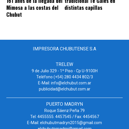
161 años de la llegada del
tradicional Té Gales en
Mimosa a las costas del
distintas capillas
Chubut
IMPRESORA CHUBUTENSE S.A
TRELEW
9 de Julio 329 - 1º Piso - Cp U-9100H
Teléfono (+54) 280 4434 802/3
E-Mail: info@elchubut.com.ar
publicidad@elchubut.com.ar
PUERTO MADRYN
Roque Sáenz Peña 79
Tel: 4455555. 4457545 / Fax: 4454567
E-Mail: elchubutmadryn2015@gmail.com
elchubutpmadmi@gmail.com