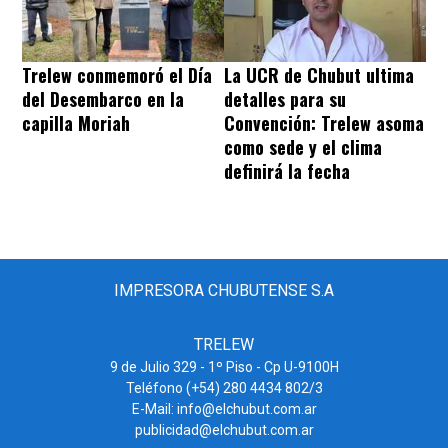
Trelew conmemoró el Día
La UCR de Chubut ultima
del Desembarco en la
detalles para su
capilla Moriah
Convención: Trelew asoma
como sede y el clima
definirá la fecha
IMPRESORA CHUBUTENSE S.A
TRELEW
9 de Julio 329 - 1º Piso - Cp U-9100H
Teléfono (+54) 280 4434 802/3
E-Mail: info@elchubut.com.ar
publicidad@elchubut.com.ar