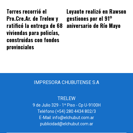
Torres recorrió el
Loyaute realizó en Rawson
Pro.Cre.Ar. de Trelew y
gestiones por el 91°
ratificó la entrega de 68
aniversario de Río Mayo
viviendas para policías,
construidas con fondos
provinciales
IMPRESORA CHUBUTENSE S.A
TRELEW
9 de Julio 329 - 1º Piso - Cp U-9100H
Teléfono (+54) 280 4434 802/3
E-Mail: info@elchubut.com.ar
publicidad@elchubut.com.ar