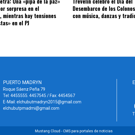
letra: Una «pipa de la paz»
Trevelin celebró el Día del
por sorpresa en el
Desembarco de los Colonos
o, mientras hay tensiones
con música, danzas y tradi
tas» en el PJ
PUERTO MADRYN
Roque Sáenz Peña 79
Tel: 4455555. 4457545 / Fax: 4454567
E-Mail: elchubutmadryn2015@gmail.com
elchubutpmadmi@gmail.com
T
Mustang Cloud - CMS para portales de noticias