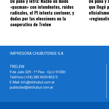
De puño y letra: Nacho en modo
De puño y 
«pacman» con intendentes, ruidos
que llegó 
radicales, el PJ intenta contener, y
oficialism
dudas por las elecciones en la
«regionalis
cooperativa de Trelew
IMPRESORA CHUBUTENSE S.A
TRELEW
9 de Julio 329 - 1º Piso - Cp U-9100H
Teléfono (+54) 280 4434 802/3
E-Mail: info@elchubut.com.ar
publicidad@elchubut.com.ar