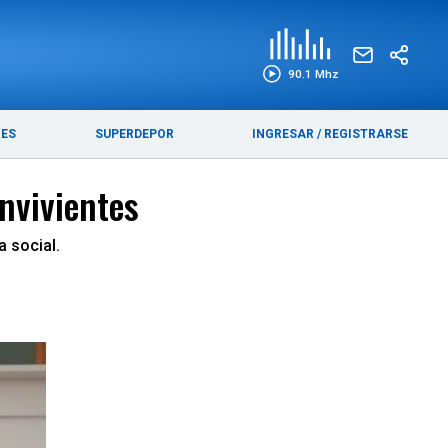
EDICIÓN IMPRESA
FUNEBRES
90.1 Mhz
RES
SUPERDEPOR
INGRESAR
/
REGISTRARSE
nvivientes
a social.