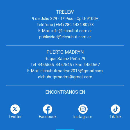
TRELEW
9 de Julio 329 - 1º Piso - Cp U-9100H
Teléfono (+54) 280 4434 802/3
E-Mail: info@elchubut.com.ar
publicidad@elchubut.com.ar
PUERTO MADRYN
Roque Sáenz Peña 79
Tel: 4455555. 4457545 / Fax: 4454567
E-Mail: elchubutmadryn2015@gmail.com
elchubutpmadmi@gmail.com
ENCONTRANOS EN
Twitter
Facebook
Instagram
TikTok