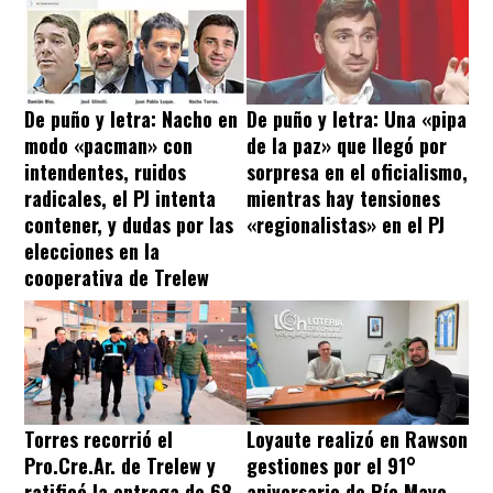
De puño y letra: Nacho en
De puño y letra: Una «pipa
modo «pacman» con
de la paz» que llegó por
intendentes, ruidos
sorpresa en el oficialismo,
radicales, el PJ intenta
mientras hay tensiones
contener, y dudas por las
«regionalistas» en el PJ
elecciones en la
cooperativa de Trelew
Torres recorrió el
Loyaute realizó en Rawson
Pro.Cre.Ar. de Trelew y
gestiones por el 91°
ratificó la entrega de 68
aniversario de Río Mayo