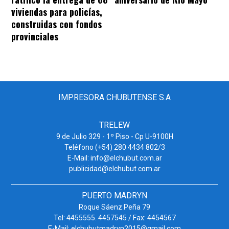
viviendas para policías,
construidas con fondos
provinciales
IMPRESORA CHUBUTENSE S.A
TRELEW
9 de Julio 329 - 1º Piso - Cp U-9100H
Teléfono (+54) 280 4434 802/3
E-Mail: info@elchubut.com.ar
publicidad@elchubut.com.ar
PUERTO MADRYN
Roque Sáenz Peña 79
Tel: 4455555. 4457545 / Fax: 4454567
E-Mail: elchubutmadryn2015@gmail.com