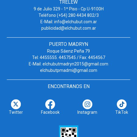
TRELEW
9 de Julio 329 - 1º Piso - Cp U-9100H
Teléfono (+54) 280 4434 802/3
E-Mail: info@elchubut.com.ar
publicidad@elchubut.com.ar
PUERTO MADRYN
Roque Sáenz Peña 79
Tel: 4455555. 4457545 / Fax: 4454567
E-Mail: elchubutmadryn2015@gmail.com
elchubutpmadmi@gmail.com
ENCONTRANOS EN
Twitter
Facebook
Instagram
TikTok