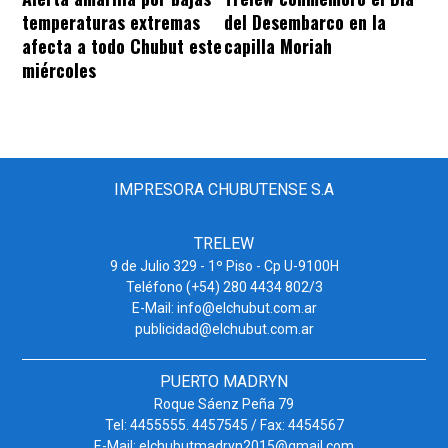
temperaturas extremas
del Desembarco en la
afecta a todo Chubut este
capilla Moriah
miércoles
IMPRESORA CHUBUTENSE S.A
TRELEW
9 de Julio 329 - 1º Piso - Cp U-9100H
Teléfono (+54) 280 4434 802/3
E-Mail: info@elchubut.com.ar
publicidad@elchubut.com.ar
PUERTO MADRYN
Roque Sáenz Peña 79
Tel: 4455555. 4457545 / Fax: 4454567
E-Mail: elchubutmadryn2015@gmail.com