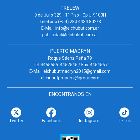
TRELEW
9 de Julio 329 - 1º Piso - Cp U-9100H
Teléfono (+54) 280 4434 802/3
E-Mail: info@elchubut.com.ar
publicidad@elchubut.com.ar
PUERTO MADRYN
Roque Sáenz Peña 79
Tel: 4455555. 4457545 / Fax: 4454567
E-Mail: elchubutmadryn2015@gmail.com
elchubutpmadmi@gmail.com
ENCONTRANOS EN
Twitter
Facebook
Instagram
TikTok