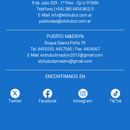
9 de Julio 329 - 1º Piso - Cp U-9100H
Teléfono (+54) 280 4434 802/3
E-Mail: info@elchubut.com.ar
publicidad@elchubut.com.ar
PUERTO MADRYN
Roque Sáenz Peña 79
Tel: 4455555. 4457545 / Fax: 4454567
E-Mail: elchubutmadryn2015@gmail.com
elchubutpmadmi@gmail.com
ENCONTRANOS EN
Twitter
Facebook
Instagram
TikTok