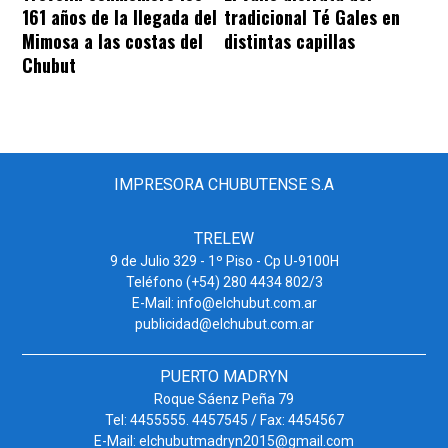
161 años de la llegada del
tradicional Té Gales en
Mimosa a las costas del
distintas capillas
Chubut
IMPRESORA CHUBUTENSE S.A
TRELEW
9 de Julio 329 - 1º Piso - Cp U-9100H
Teléfono (+54) 280 4434 802/3
E-Mail: info@elchubut.com.ar
publicidad@elchubut.com.ar
PUERTO MADRYN
Roque Sáenz Peña 79
Tel: 4455555. 4457545 / Fax: 4454567
E-Mail: elchubutmadryn2015@gmail.com