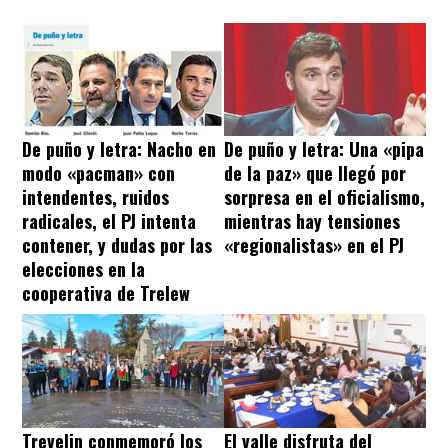
De puño y letra: Nacho en
De puño y letra: Una «pipa
modo «pacman» con
de la paz» que llegó por
intendentes, ruidos
sorpresa en el oficialismo,
radicales, el PJ intenta
mientras hay tensiones
contener, y dudas por las
«regionalistas» en el PJ
elecciones en la
cooperativa de Trelew
Trevelin conmemoró los
El valle disfruta del