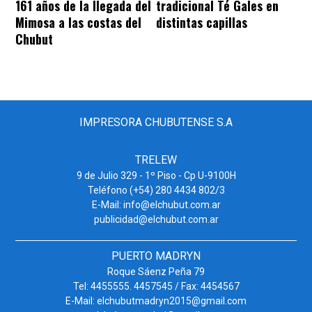
161 años de la llegada del
tradicional Té Gales en
Mimosa a las costas del
distintas capillas
Chubut
IMPRESORA CHUBUTENSE S.A
TRELEW
9 de Julio 329 - 1º Piso - Cp U-9100H
Teléfono (+54) 280 4434 802/3
E-Mail: info@elchubut.com.ar
publicidad@elchubut.com.ar
PUERTO MADRYN
Roque Sáenz Peña 79
Tel: 4455555. 4457545 / Fax: 4454567
E-Mail: elchubutmadryn2015@gmail.com