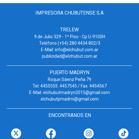
IMPRESORA CHUBUTENSE S.A
TRELEW
9 de Julio 329 - 1º Piso - Cp U-9100H
Teléfono (+54) 280 4434 802/3
E-Mail: info@elchubut.com.ar
publicidad@elchubut.com.ar
PUERTO MADRYN
Roque Sáenz Peña 79
Tel: 4455555. 4457545 / Fax: 4454567
E-Mail: elchubutmadryn2015@gmail.com
elchubutpmadmi@gmail.com
ENCONTRANOS EN