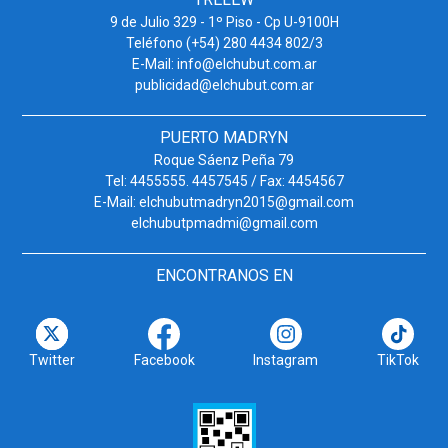
9 de Julio 329 - 1º Piso - Cp U-9100H
Teléfono (+54) 280 4434 802/3
E-Mail: info@elchubut.com.ar
publicidad@elchubut.com.ar
PUERTO MADRYN
Roque Sáenz Peña 79
Tel: 4455555. 4457545 / Fax: 4454567
E-Mail: elchubutmadryn2015@gmail.com
elchubutpmadmi@gmail.com
ENCONTRANOS EN
Twitter
Facebook
Instagram
TikTok