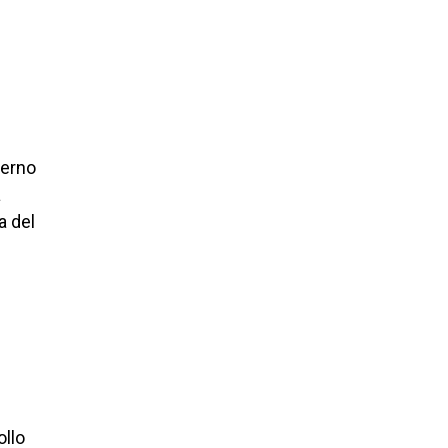
ierno
a
a del
ollo