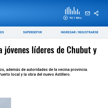
EDICIÓN IMPRESA
FUNEBRES
90.1 Mhz
RES
SUPERDEPOR
INGRESAR
/
REGISTRARSE
a jóvenes líderes de Chubut y
ios, además de autoridades de la vecina provincia.
erto local y la obra del nuevo Astillero.