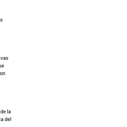
os
evas
ue
son
de la
a del