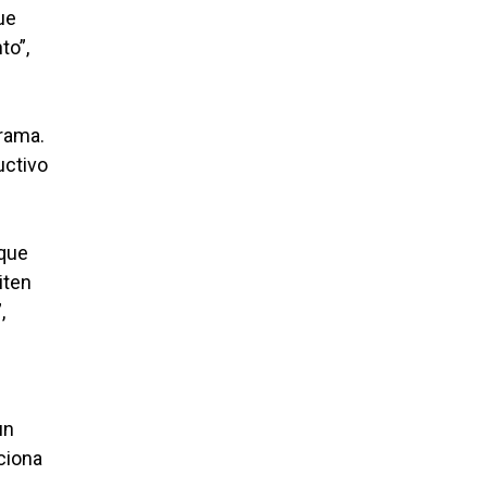
ue
to”,
grama.
uctivo
 que
iten
,
un
ciona