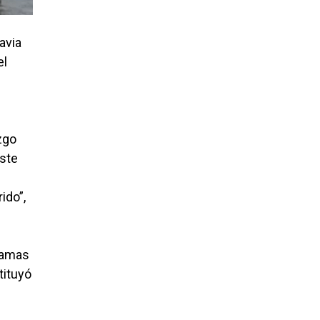
avia
el
zgo
Este
ido”,
gramas
tituyó