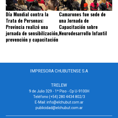
Día Mundial contra la
Camarones fue sede de
Trata de Personas:
una Jornada de
Provincia realizó una
Capacitación sobre
jornada de sensibilización,
Neurodesarrollo Infantil
prevención y capacitación
IMPRESORA CHUBUTENSE S.A
TRELEW
9 de Julio 329 - 1º Piso - Cp U-9100H
Teléfono (+54) 280 4434 802/3
E-Mail: info@elchubut.com.ar
publicidad@elchubut.com.ar