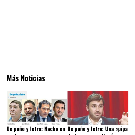
Más Noticias
De puño y letra: Nacho en
De puño y letra: Una «pipa