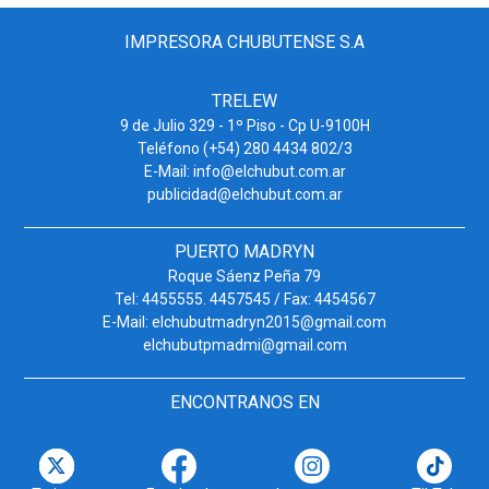
IMPRESORA CHUBUTENSE S.A
TRELEW
9 de Julio 329 - 1º Piso - Cp U-9100H
Teléfono (+54) 280 4434 802/3
E-Mail: info@elchubut.com.ar
publicidad@elchubut.com.ar
PUERTO MADRYN
Roque Sáenz Peña 79
Tel: 4455555. 4457545 / Fax: 4454567
E-Mail: elchubutmadryn2015@gmail.com
elchubutpmadmi@gmail.com
ENCONTRANOS EN