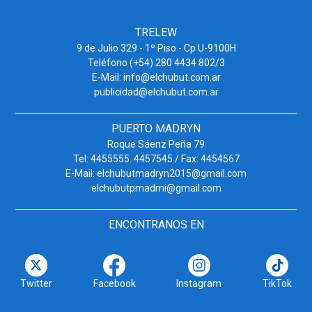
TRELEW
9 de Julio 329 - 1º Piso - Cp U-9100H
Teléfono (+54) 280 4434 802/3
E-Mail: info@elchubut.com.ar
publicidad@elchubut.com.ar
PUERTO MADRYN
Roque Sáenz Peña 79
Tel: 4455555. 4457545 / Fax: 4454567
E-Mail: elchubutmadryn2015@gmail.com
elchubutpmadmi@gmail.com
ENCONTRANOS EN
Twitter
Facebook
Instagram
TikTok