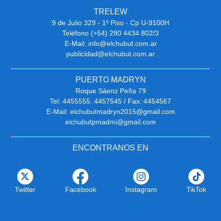
TRELEW
9 de Julio 329 - 1º Piso - Cp U-9100H
Teléfono (+54) 280 4434 802/3
E-Mail: info@elchubut.com.ar
publicidad@elchubut.com.ar
PUERTO MADRYN
Roque Sáenz Peña 79
Tel: 4455555. 4457545 / Fax: 4454567
E-Mail: elchubutmadryn2015@gmail.com
elchubutpmadmi@gmail.com
ENCONTRANOS EN
Twitter
Facebook
Instagram
TikTok