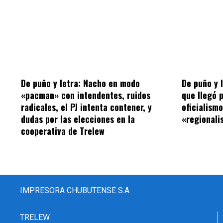
De puño y letra: Nacho en modo
De puño y 
«pacman» con intendentes, ruidos
que llegó 
radicales, el PJ intenta contener, y
oficialism
dudas por las elecciones en la
«regionalis
cooperativa de Trelew
IMPRESORA CHUBUTENSE S.A
TRELEW