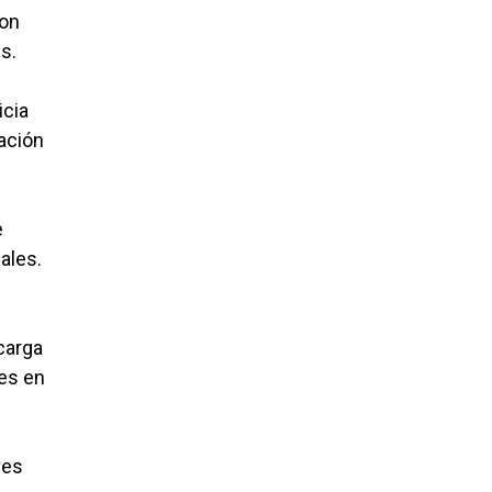
ron
s.
icia
ración
e
ales.
carga
nes en
les