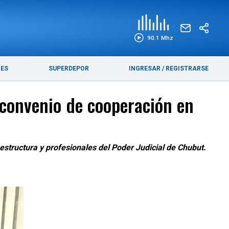
EDICIÓN IMPRESA
FUNEBRES
90.1 Mhz
RES
SUPERDEPOR
INGRESAR
/
REGISTRARSE
n convenio de cooperación en
aestructura y profesionales del Poder Judicial de Chubut.